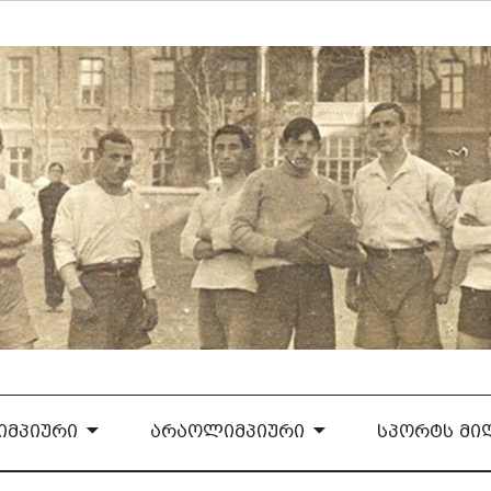
ᲛᲞᲘᲣᲠᲘ
ᲐᲠᲐᲝᲚᲘᲛᲞᲘᲣᲠᲘ
ᲡᲞᲝᲠᲢᲡ ᲛᲘ