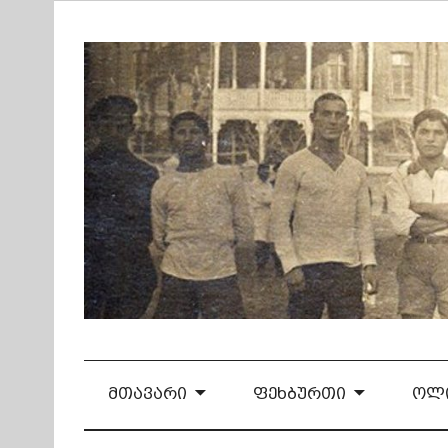
Skip
to
content
ᲛᲗᲐᲕᲐᲠᲘ
ᲤᲔᲮᲑᲣᲠᲗᲘ
ᲝᲚᲘ