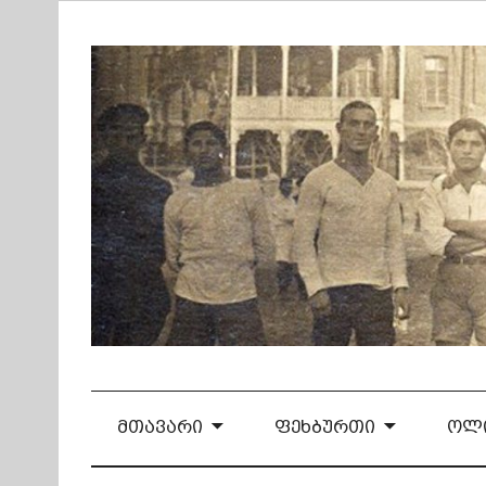
Skip
to
content
ᲛᲗᲐᲕᲐᲠᲘ
ᲤᲔᲮᲑᲣᲠᲗᲘ
ᲝᲚᲘ