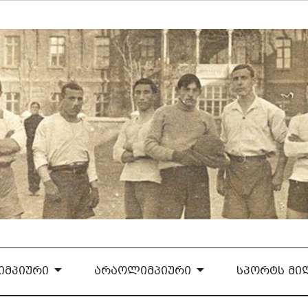
ᲛᲞᲘᲣᲠᲘ
ᲐᲠᲐᲝᲚᲘᲛᲞᲘᲣᲠᲘ
ᲡᲞᲝᲠᲢᲡ ᲛᲘ