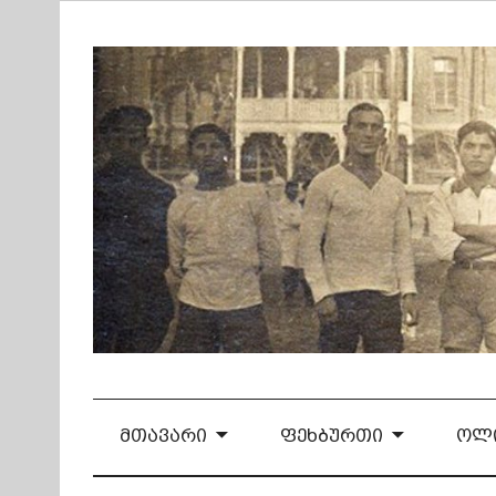
Skip
to
content
ᲛᲗᲐᲕᲐᲠᲘ
ᲤᲔᲮᲑᲣᲠᲗᲘ
ᲝᲚᲘ