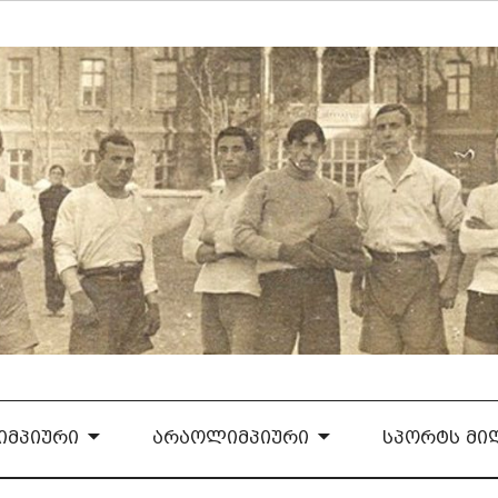
ᲛᲞᲘᲣᲠᲘ
ᲐᲠᲐᲝᲚᲘᲛᲞᲘᲣᲠᲘ
ᲡᲞᲝᲠᲢᲡ ᲛᲘ