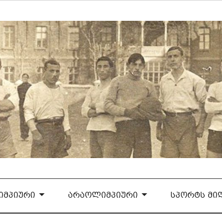
ᲛᲞᲘᲣᲠᲘ
ᲐᲠᲐᲝᲚᲘᲛᲞᲘᲣᲠᲘ
ᲡᲞᲝᲠᲢᲡ ᲛᲘ