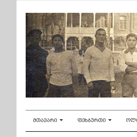
Skip
to
content
ᲛᲗᲐᲕᲐᲠᲘ
ᲤᲔᲮᲑᲣᲠᲗᲘ
ᲝᲚᲘ