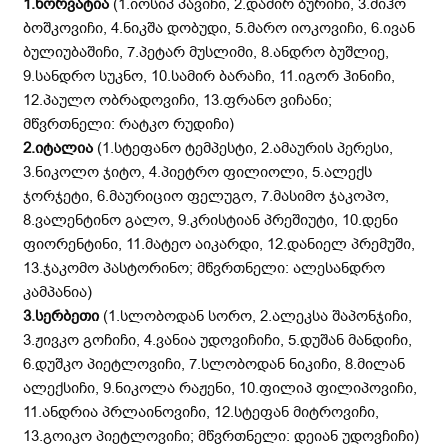
1.ხორვატია
(1.იოსიპ პავიჩი, 2.დამირ ბურიჩი, 3.მიჰო
ბოშკოვიჩი, 4.ნიკშა დობუდი, 5.მარო იოკოვიჩი, 6.ივან
ბულიუბაშიჩი, 7.პეტარ მუსლიმი, 8.ანდრო ბუშლიე,
9.სანდრო სუკნო, 10.სამირ ბარაჩი, 11.იგორ ჰინიჩი,
12.პაულო ობრადოვიჩი, 13.ფრანო ვიჩანი;
მწვრთნელი: რატკო რუდიჩი)
2.იტალია
(1.სტეფანო ტემპესტი, 2.ამაურის პერესი,
3.ნიკოლო ჯიტო, 4.პიეტრო ფილიოლი, 5.ალექს
ჯორჯეტი, 6.მაურიციო ფელუგო, 7.მასიმო ჯაკოპო,
8.ვალენტინო გალო, 9.კრისტიან პრეშიუტი, 10.დენი
ფიორენტინი, 11.მატეო აიკარდი, 12.დანიელ პრემუში,
13.ჯაკომო პასტორინო; მწვრთნელი: ალესანდრო
კამპანია)
3.სერბეთი
(1.სლობოდან სორო, 2.ალეკსა შაპონჯიჩი,
3.ჟივკო გოჩიჩი, 4.ვანია უდოვიჩიჩი, 5.დუშან მანდიჩი,
6.დუშკო პიეტლოვიჩი, 7.სლობოდან ნიკიჩი, 8.მილან
ალექსიჩი, 9.ნიკოლა რაჟენი, 10.ფილიპ ფილიპოვიჩი,
11.ანდრია პრლაინოვიჩი, 12.სტეფან მიტროვიჩი,
13.გოიკო პიეტლოვიჩი; მწვრთნელი: დეიან უდოვჩიჩი)