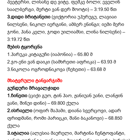
პეეტერსი, ლისანე დე ვიტე, ფემკე ბოლი; ეველინ
საალბერგი, მერტი ვან დერ შოოტი) – 3:19.50 წთ
3.
დიდი ბრიტანეთი
(ვიქტორია უჰურუგუ, ლავიაი
ნილსენი, ნიკოლ იერგინი, ამბერ ენინგი; იემი მერი
ჯონი, ჰანა კელი, ჯოდი უილიამსი, ლინა ნილსენი) –
3:19.72 წთ
შუბის ტყორცნა
1.ჰარუკა კიტაგუჩი (იაპონია) – 65.80 მ
2.ჯო-ენი ვან დაიკი (სამხრეთი აფრიკა) – 63.93 მ
3.ნიკოლა ოგროდნიკოვა (ჩეხეთი) – 63.68 მ
მხატვრული
ტანვარჯიში
გუნდური
მრავალჭიდი
1.
ჩინეთი
(ციქი გუო, ტინ ჰაო, ჟანიუან უანი, ლანჟინ
ვანი, შინუი დინი) – 69.800 ქულა
2.
ისრაელი
(ოფირ შაჰამი, დიანა სვერცოვი, ადარ
ფრიდმანი, რომი პარიცკი, შანი ბაკანოვი) – 68.850
ქულა
3.
იტალია
(ალესია მაურელი, მარტინა ჩენტოფანტი,