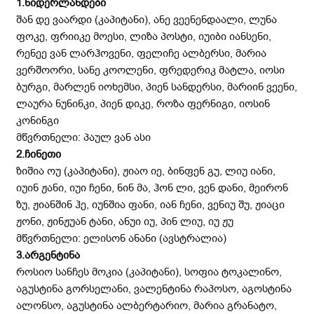
1.ნიდერლანდები
შან დე ვაარდი (კაპიტანი), ანე ვეენენდაალი, ლუნა
ფოკე, ფრიიკე მოესი, ლიზა პოსტი, იუიბი იანსენი,
რენეე ვან ლარჰოვენი, ფელიჩე ალბერსი, მარია
ვერშოორი, სანე კოოლენი, ფრედერიკ მატლა, იოსი
ბურგი, მარლენ იოხემსი, პიენ სანდერსი, მარიინ ვეენი,
ლაურა ნუნინკი, პიენ დიკე, როზა ფერნიგი, იოსინ
კონინგი
მწვრთნელი: პაულ ვან ასი
2.ჩინეთი
ზიშია ოუ (კაპიტანი), ჟიაო იე, ბინფენ გუ, ლიუ იანი,
იუინ ჟანი, იუი ჩენი, ნინ მა, ჰონ ლი, ვენ დანი, მეირონ
ზუ, ჟიანშინ ჰე, იუნშია ფანი, იან ჩენი, ვენიუ შუ, ჟიაცი
ჟონი, ჟინჟუან ტანი, ანუი იუ, პინ ლიუ, იუ ჟუ
მწვრთნელი: ელისონ ანანი (ავსტრალია)
3.არგენტინა
როსიო სანჩეს მოკია (კაპიტანი), სოფია ტოკალინო,
აგუსტინა გორსელანი, ვალენტინა რაპოსო, აგოსტინა
ალონსო, აგუსტინა ალბერტარიო, მარია გრანატო,