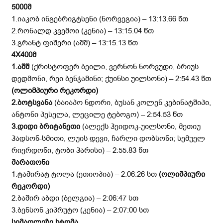
5000მ
1.იაკობ ინგებრიგტსენი (ნორვეგია) – 13:13.66 წთ
2.რონალდ კვემოი (კენია) – 13:15.04 წთ
3.გრანტ ფიშერი (აშშ) – 13:15.13 წთ
4
X
400მ
1.აშშ
(ქრისტოფერ ბეილი, ვერნონ ნორვუდი, ბრიუს
დედმონი, რეი ბენჯამინი; ქუინსი უილსონი) – 2:54.43 წთ
(ოლიმპიური რეკორდი)
2.ბოტსვანა
(ბაიაპო ნდორი, ბუსან კოლენ კებინატშიპი,
ანტონი პესელა, ლეცილე ტებოგო) – 2:54.53 წთ
3.დიდი ბრიტანეთი
(ალექს ჰეიდოკ-უილსონი, მეთიუ
ჰადსონ-სმითი, ლუის დევი, ჩარლი დობსონი; სემუელ
რიერდონი, ტობი ჰარისი) – 2:55.83 წთ
მარათონი
1.ტამირატ ტოლა (ეთიოპია) – 2:06:26 სთ
(ოლიმპიური
რეკორდი)
2.ბაშირ აბდი (ბელგია) – 2:06:47 სთ
3.ბენსონ კიპრუტო (კენია) – 2:07:00 სთ
სიმაღლეზე ხტომა