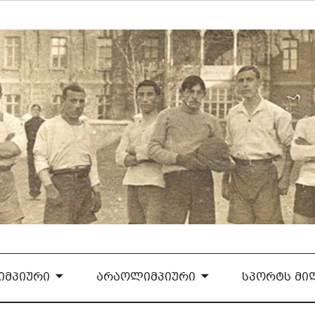
ᲛᲞᲘᲣᲠᲘ
ᲐᲠᲐᲝᲚᲘᲛᲞᲘᲣᲠᲘ
ᲡᲞᲝᲠᲢᲡ ᲛᲘ