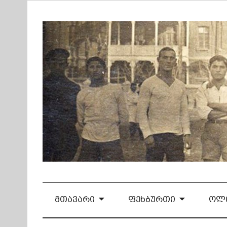
Skip
to
content
ᲛᲗᲐᲕᲐᲠᲘ
ᲤᲔᲮᲑᲣᲠᲗᲘ
ᲝᲚᲘ