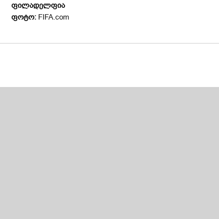
ფილადელფია
ფოტო:
FIFA.com