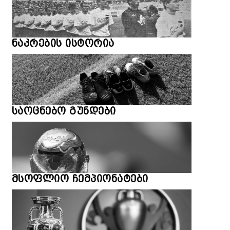
ნაკრების ისტორია
საოცნებო გუნდები
მსოფლიო ჩემპიონატები