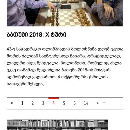
ბათუმი 2018: X ტური
43-ე საჭადრაკო ოლიმპიადის ბოლოსწინა დღემ ვაჟთა
შორის ძალიან საინტერესოდ ჩაიარა. ტრადიციულად,
ლიდერი ისევ შეიცვალა. პოლონეთი, რომელიც ახლა
უკვე თამამად შეგვიძლია ბათუმი 2018-ის მთავარ
აღმოჩენად ვაღიაროთ, 4 ოქტომბერს ცხრილის
სათავეში შეხვდა, …
…
«
1
2
3
4
5
6
14
»